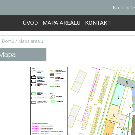
Na začáte
ÚVOD
MAPA AREÁLU
KONTAKT
Domů
/
Mapa areálu
Mapa