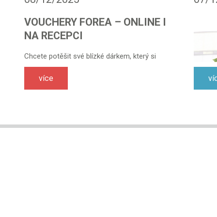
VOUCHERY FOREA – ONLINE I
NA RECEPCI
Chcete potěšit své blízké dárkem, který si
opravdu užijí? Pořiďte jim dárkový voucher
FOREA – snadno online nebo přímo na naší
více
ví
recepci.
Varianta ONLINE – platba kartou
Zakupte voucher z pohodlí domova po přihlášení
na:
https://sport.forea.cz/uzivatel
Možnost zakoupení poukazů v libovolné
hodnotě.